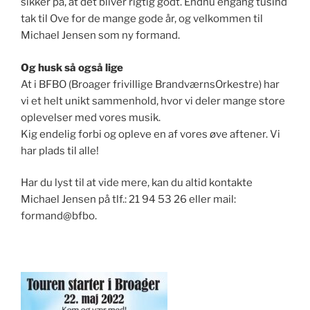
sikker på, at det bliver rigtig godt. Endnu engang tusind
tak til Ove for de mange gode år, og velkommen til
Michael Jensen som ny formand.
Og husk så også lige
At i BFBO (Broager frivillige BrandværnsOrkestre) har
vi et helt unikt sammenhold, hvor vi deler mange store
oplevelser med vores musik.
Kig endelig forbi og opleve en af vores øve aftener. Vi
har plads til alle!
Har du lyst til at vide mere, kan du altid kontakte
Michael Jensen på tlf.: 21 94 53 26 eller mail:
formand@bfbo.